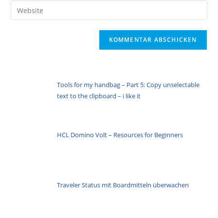
E-
Gib
zum
Mail-
deine
Kommentieren
Adresse
Website-
ein
zum
URL
Kommentieren
ein
ein
(optional)
Tools for my handbag – Part 5: Copy unselectable
text to the clipboard – i like it
HCL Domino Volt – Resources for Beginners
Traveler Status mit Boardmitteln überwachen