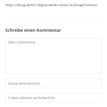
https://dnug.de/hcl-digital-week-comes-to-dnug47online/
Schreibe einen Kommentar
Kommentar
Gib
deinen
Namen
Gib
oder
deine
Benutzernamen