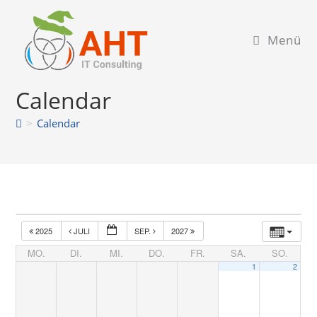
Zum
Inhalt
Menü
springen
Calendar
>
Calendar
2025
JULI
SEP.
2027
MO.
DI.
MI.
DO.
FR.
SA.
SO.
1
2