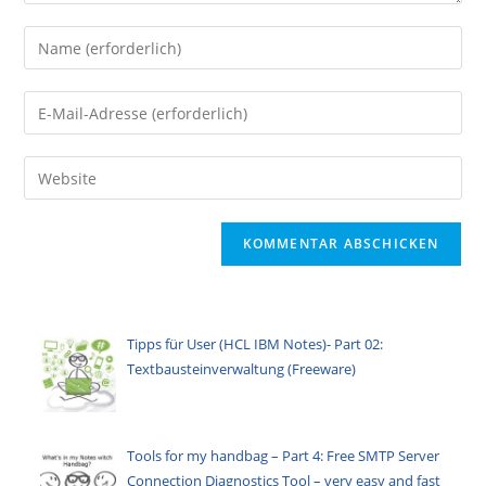
Gib
deinen
Namen
Gib
oder
deine
Benutzernamen
E-
Gib
zum
Mail-
deine
Kommentieren
Adresse
Website-
ein
zum
URL
Kommentieren
ein
ein
(optional)
Tipps für User (HCL IBM Notes)- Part 02:
Textbausteinverwaltung (Freeware)
Tools for my handbag – Part 4: Free SMTP Server
Connection Diagnostics Tool – very easy and fast