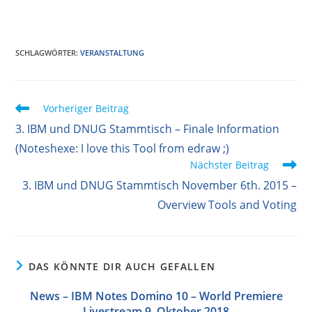
SCHLAGWÖRTER
:
VERANSTALTUNG
Weitere
Vorheriger Beitrag
Artikel
3. IBM und DNUG Stammtisch – Finale Information
ansehen
(Noteshexe: I love this Tool from edraw ;)
Nächster Beitrag
3. IBM und DNUG Stammtisch November 6th. 2015 –
Overview Tools and Voting
DAS KÖNNTE DIR AUCH GEFALLEN
News – IBM Notes Domino 10 – World Premiere
Livestream 9. Oktober 2018