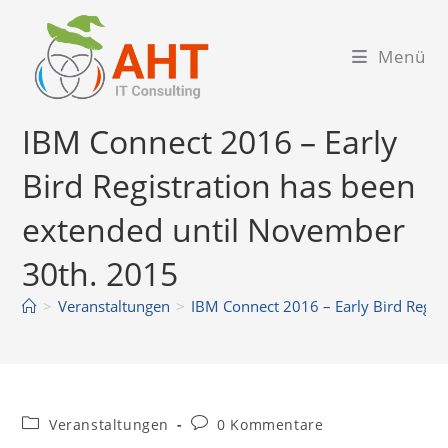
Zum
Inhalt
Menü
springen
IBM Connect 2016 – Early
Bird Registration has been
extended until November
30th. 2015
>
Veranstaltungen
>
IBM Connect 2016 – Early Bird Regis
Beitrags-
Beitrags-
Veranstaltungen
0 Kommentare
Kategorie:
Kommentare: