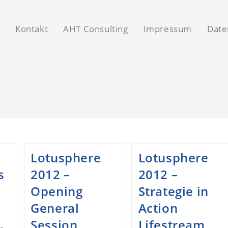
v
Kontakt
AHT Consulting
Impressum
Date
Lotusphere
Lotusphere
s
2012 –
2012 –
Opening
Strategie in
General
Action
Session
Lifestream
-