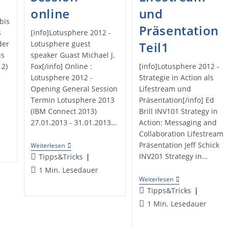
online
und
bis
Präsentation
s
[info]Lotusphere 2012 -
der
Lotusphere guest
Teil1
us
speaker Guast Michael J.
12)
Fox[/info] Online :
[info]Lotusphere 2012 -
Lotusphere 2012 -
Strategie in Action als
Opening General Session
Lifestream und
Termin Lotusphere 2013
Präsentation[/info] Ed
(IBM Connect 2013)
Brill INV101 Strategy in
27.01.2013 - 31.01.2013…
Action: Messaging and
Collaboration Lifestream
Präsentation Jeff Schick
Lotusphere
Weiterlesen
2012
Beitrags-
INV201 Strategy in…
Tipps&Tricks
–
Kategorie:
Lesedauer:
1 Min. Lesedauer
Opening
General
Lotusphere
Weiterlesen
Session
2012
Beitrags-
Tipps&Tricks
Online
–
Kategorie:
Lesedauer:
1 Min. Lesedauer
Strategie
In
Action
Lifestream