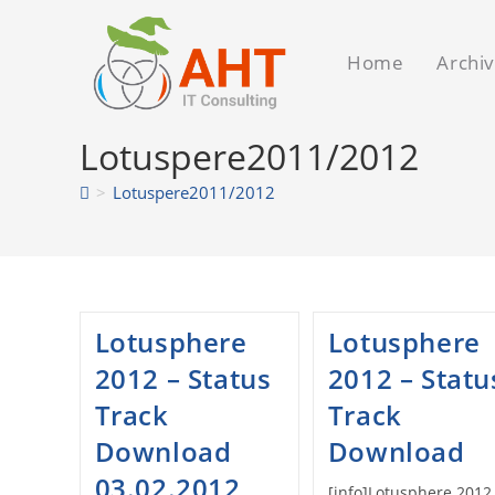
Zum
Inhalt
Home
Archi
springen
Lotuspere2011/2012
>
Lotuspere2011/2012
Lotusphere
Lotusphere
2012 – Status
2012 – Statu
Track
Track
Download
Download
03.02.2012
[info]Lotusphere 2012 