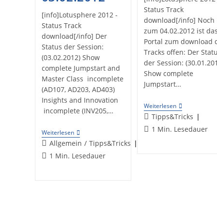
Status Track
[info]Lotusphere 2012 -
download[/info] Noch 
Status Track
zum 04.02.2012 ist da
download[/info] Der
Portal zum download 
Status der Session:
Tracks offen: Der Stat
(03.02.2012) Show
der Session: (30.01.20
complete Jumpstart and
Show complete
Master Class incomplete
Jumpstart…
(AD107, AD203, AD403)
Insights and Innovation
Lotusphere
Weiterlesen
incomplete (INV205,…
2012
Beitrags-
Tipps&Tricks
–
Kategorie:
Lesedauer:
1 Min. Lesedauer
Status
Lotusphere
Weiterlesen
Track
2012
Beitrags-
Allgemein
/
Tipps&Tricks
Download
–
Kategorie:
Lesedauer:
1 Min. Lesedauer
Status
Track
Download
03.02.2012