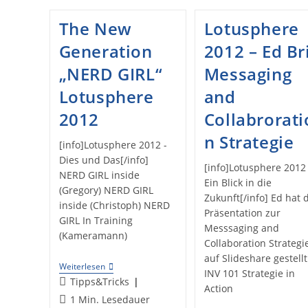
The New
Lotusphere
Generation
2012 – Ed Bri
„NERD GIRL“
Messaging
Lotusphere
and
2012
Collabrorati
n Strategie
[info]Lotusphere 2012 -
Dies und Das[/info]
[info]Lotusphere 2012 
NERD GIRL inside
Ein Blick in die
(Gregory) NERD GIRL
Zukunft[/info] Ed hat 
inside (Christoph) NERD
Präsentation zur
GIRL In Training
Messsaging and
(Kameramann)
Collaboration Strategi
auf Slideshare gestellt
The
Weiterlesen
INV 101 Strategie in
New
Beitrags-
Tipps&Tricks
Generation
Action
Kategorie:
Lesedauer:
1 Min. Lesedauer
„NERD