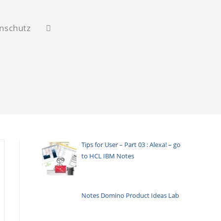
nschutz
Website-
Suche
umschalten
Tips for User – Part 03 : Alexa! – go
to HCL IBM Notes
Notes Domino Product Ideas Lab