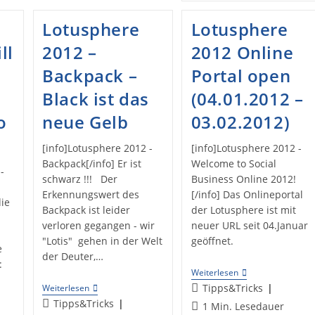
Und
Präsentation
Lotusphere
Lotusphere
Teil1
ll
2012 –
2012 Online
Backpack –
Portal open
Black ist das
(04.01.2012 –
o
neue Gelb
03.02.2012)
[info]Lotusphere 2012 -
[info]Lotusphere 2012 -
Backpack[/info] Er ist
Welcome to Social
-
schwarz !!! Der
Business Online 2012!
Erkennungswert des
[/info] Das Onlineportal
die
Backpack ist leider
der Lotusphere ist mit
verloren gegangen - wir
neuer URL seit 04.Januar
"Lotis" gehen in der Welt
geöffnet.
e
der Deuter,…
:
Lotusphere
Weiterlesen
2012
Beitrags-
Lotusphere
Tipps&Tricks
Weiterlesen
Online
2012
Kategorie:
Beitrags-
Tipps&Tricks
Lesedauer:
1 Min. Lesedauer
Portal
–