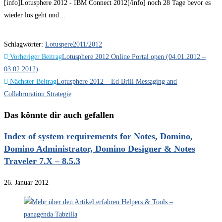
[info]Lotusphere 2012 - IBM Connect 2012[/info] noch 28 Tage bevor es
wieder los geht und…
Schlagwörter
:
Lotuspere2011/2012
Weitere
Vorheriger Beitrag
Lotusphere 2012 Online Portal open (04.01.2012 –
Artikel
03.02.2012)
Nächster Beitrag
Lotusphere 2012 – Ed Brill Messaging and
ansehen
Collabroration Strategie
Das könnte dir auch gefallen
Index of system requirements for Notes, Domino,
Domino Administrator, Domino Designer & Notes
Traveler 7.X – 8.5.3
26. Januar 2012