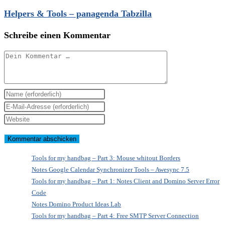
Helpers & Tools – panagenda Tabzilla
Schreibe einen Kommentar
Kommentar
Gib
deinen
Gib
Namen
deine
Gib
oder
E-
deine
Benutzernamen
Mail-
Website-
zum
Adresse
URL
Tools for my handbag – Part 3: Mouse whitout Borders
Kommentieren
zum
ein
Notes Google Calendar Synchronizer Tools – Awesync 7.5
Tools for my handbag – Part 1: Notes Client and Domino Server Error
ein
Kommentieren
(optional)
Code
ein
Notes Domino Product Ideas Lab
Tools for my handbag – Part 4: Free SMTP Server Connection