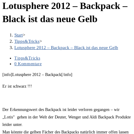
Lotusphere 2012 – Backpack –
Black ist das neue Gelb
Start
>
Tipps&Tricks
>
Lotusphere 2012 – Backpack – Black ist das neue Gelb
Beitrags-
Tipps&Tricks
Kategorie:
Beitrags-
0 Kommentare
Kommentare:
[info]Lotusphere 2012 – Backpack[/info]
Er ist schwarz !!!
Der Erkennungswert des Backpack ist leider verloren gegangen – wir
„Lotis“ gehen in der Welt der Deuter, Wenger und Aldi Backpack Produkte
leider unter.
Man könnte die gelben Fächer des Backpacks natürlich immer offen lassen