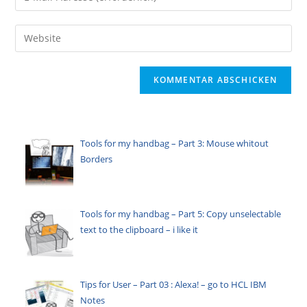
oder
deine
Benutzernamen
E-
Gib
zum
Mail-
deine
Kommentieren
Adresse
Website-
ein
zum
URL
Kommentieren
ein
ein
(optional)
Tools for my handbag – Part 3: Mouse whitout
Borders
Tools for my handbag – Part 5: Copy unselectable
text to the clipboard – i like it
Tips for User – Part 03 : Alexa! – go to HCL IBM
Notes