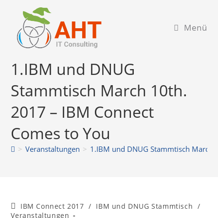
Zum
Inhalt
Menü
springen
1.IBM und DNUG
Stammtisch March 10th.
2017 – IBM Connect
Comes to You
>
Veranstaltungen
>
1.IBM und DNUG Stammtisch March 1
Beitrags-
IBM Connect 2017
/
IBM und DNUG Stammtisch
/
Kategorie:
Veranstaltungen