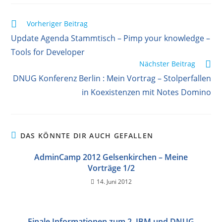
Weitere
Vorheriger Beitrag
Artikel
Update Agenda Stammtisch – Pimp your knowledge –
ansehen
Tools for Developer
Nächster Beitrag
DNUG Konferenz Berlin : Mein Vortrag – Stolperfallen
in Koexistenzen mit Notes Domino
DAS KÖNNTE DIR AUCH GEFALLEN
AdminCamp 2012 Gelsenkirchen – Meine
Vorträge 1/2
14. Juni 2012
Finale Informationen zum 2. IBM und DNUG