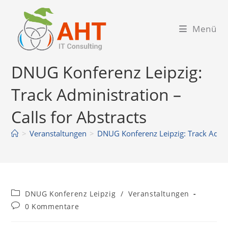
Zum
Inhalt
Menü
springen
DNUG Konferenz Leipzig:
Track Administration –
Calls for Abstracts
>
Veranstaltungen
>
DNUG Konferenz Leipzig: Track Admini
Beitrags-
DNUG Konferenz Leipzig
/
Veranstaltungen
Kategorie:
Beitrags-
0 Kommentare
Kommentare: