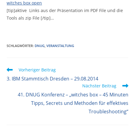
witches box open
[tip]aktive Links aus der Präsentation im PDF File und die
Tools als zip File [/tip]…
SCHLAGWÖRTER
:
DNUG
,
VERANSTALTUNG
Weitere
Vorheriger Beitrag
Artikel
3. IBM Stammtisch Dresden – 29.08.2014
ansehen
Nächster Beitrag
41. DNUG Konferenz – „witches box – 45 Minuten
Tipps, Secrets und Methoden für effektives
Troubleshooting“