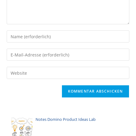
Gib
deinen
Namen
Gib
oder
deine
Benutzernamen
E-
Gib
zum
Mail-
deine
Kommentieren
Adresse
Website-
ein
zum
URL
Kommentieren
ein
ein
(optional)
Notes Domino Product Ideas Lab