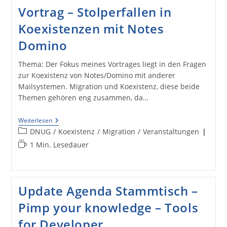
Düsseldorf
Vortrag – Stolperfallen in
Koexistenzen mit Notes
Domino
Thema: Der Fokus meines Vortrages liegt in den Fragen
zur Koexistenz von Notes/Domino mit anderer
Mailsystemen. Migration und Koexistenz, diese beide
Themen gehören eng zusammen, da…
DNUG
Weiterlesen
Konferenz
Beitrags-
DNUG
/
Koexistenz
/
Migration
/
Veranstaltungen
Berlin
Kategorie:
Lesedauer:
1 Min. Lesedauer
:
Mein
Vortrag
–
Stolperfallen
In
Update Agenda Stammtisch –
Koexistenzen
Mit
Pimp your knowledge – Tools
Notes
Domino
for Developer