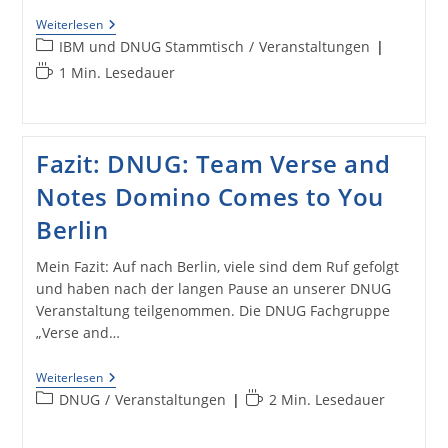
Anmeldung:
Weiterlesen
DNUG
Beitrags-
IBM und DNUG Stammtisch
/
Veranstaltungen
Und
Kategorie:
Lesedauer:
1 Min. Lesedauer
IBM
Stammtisch
Dresden
01.12.2016
Fazit: DNUG: Team Verse and
Notes Domino Comes to You
Berlin
Mein Fazit: Auf nach Berlin, viele sind dem Ruf gefolgt
und haben nach der langen Pause an unserer DNUG
Veranstaltung teilgenommen. Die DNUG Fachgruppe
„Verse and…
Fazit:
Weiterlesen
DNUG:
Beitrags-
Lesedauer:
DNUG
/
Veranstaltungen
2 Min. Lesedauer
Team
Kategorie:
Verse
And