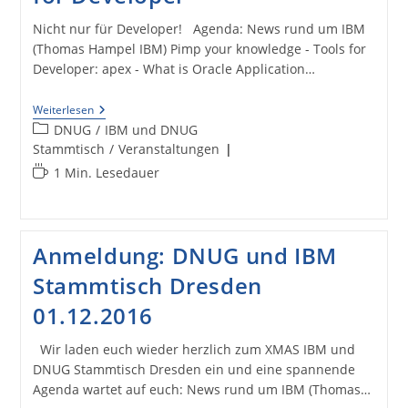
Nicht nur für Developer! Agenda: News rund um IBM
(Thomas Hampel IBM) Pimp your knowledge - Tools for
Developer: apex - What is Oracle Application…
Update
Weiterlesen
Agenda
Beitrags-
DNUG
/
IBM und DNUG
Stammtisch
Kategorie:
Stammtisch
/
Veranstaltungen
–
Pimp
Lesedauer:
1 Min. Lesedauer
Your
Knowledge
–
Tools
For
Anmeldung: DNUG und IBM
Developer
Stammtisch Dresden
01.12.2016
Wir laden euch wieder herzlich zum XMAS IBM und
DNUG Stammtisch Dresden ein und eine spannende
Agenda wartet auf euch: News rund um IBM (Thomas…