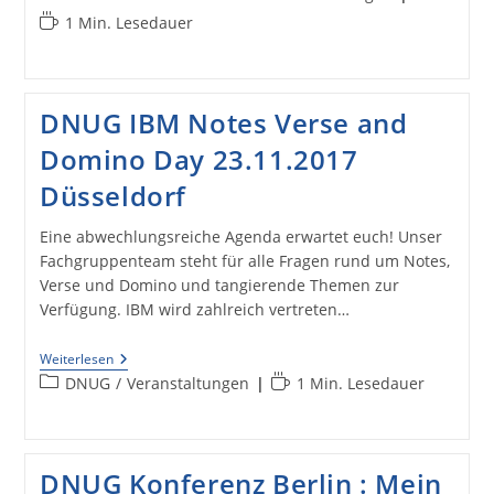
IBM
Kategorie:
Lesedauer:
1 Min. Lesedauer
And
HCL
–
News,
Strategy
And
DNUG IBM Notes Verse and
Roadmaps (incl.
Notes
Domino Day 23.11.2017
Domino
10)Domino
Düsseldorf
Day
In
Düsseldorf
Eine abwechlungsreiche Agenda erwartet euch! Unser
Fachgruppenteam steht für alle Fragen rund um Notes,
Verse und Domino und tangierende Themen zur
Verfügung. IBM wird zahlreich vertreten…
DNUG
Weiterlesen
IBM
Beitrags-
Lesedauer:
DNUG
/
Veranstaltungen
1 Min. Lesedauer
Notes
Kategorie:
Verse
And
Domino
Day
DNUG Konferenz Berlin : Mein
23.11.2017