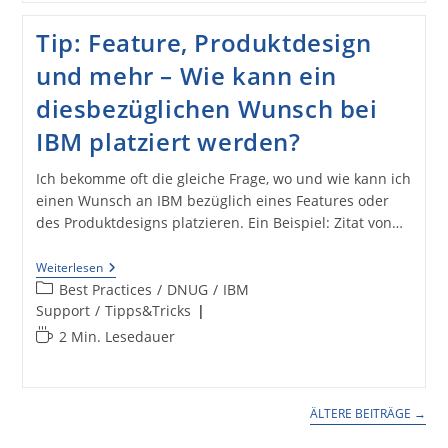
Notes
Domino
Tip: Feature, Produktdesign
Comes
To
und mehr – Wie kann ein
You
Berlin
diesbezüglichen Wunsch bei
IBM platziert werden?
Ich bekomme oft die gleiche Frage, wo und wie kann ich
einen Wunsch an IBM bezüglich eines Features oder
des Produktdesigns platzieren. Ein Beispiel: Zitat von…
Tip:
Weiterlesen
Feature,
Beitrags-
Best Practices
/
DNUG
/
IBM
Produktdesign
Kategorie:
Support
/
Tipps&Tricks
Und
Mehr
Lesedauer:
2 Min. Lesedauer
–
Wie
Kann
Ein
Diesbezüglichen
ÄLTERE BEITRÄGE
→
Wunsch
Bei