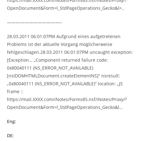
https://mail.XXXX.com/iNotes/Forms85.nsf/iNotes/Proxy/?
OpenDocument&Form=l_StdPageOperations_Gecko&l=..
————————————–
28.03.2011 06:01:07PM Aufgrund eines aufgetretenen
Problems ist der aktuelle Vorgang möglicherweise
fehlgeschlagen.28.03.2011 06:01:07PM uncaught exception:
[Exception… „Component returned failure code:
0x80040111 (NS_ERROR_NOT_AVAILABLE)
[nsIDOMHTMLDocument.createElementNS]“ nsresult:
„0x80040111 (NS_ERROR_NOT_AVAILABLE)“ location: „JS
frame ::
https://mail.XXXX.com/iNotes/Forms85.nsf/iNotes/Proxy/?
OpenDocument&Form=l_StdPageOperations_Gecko&l…
Eng:
DE: