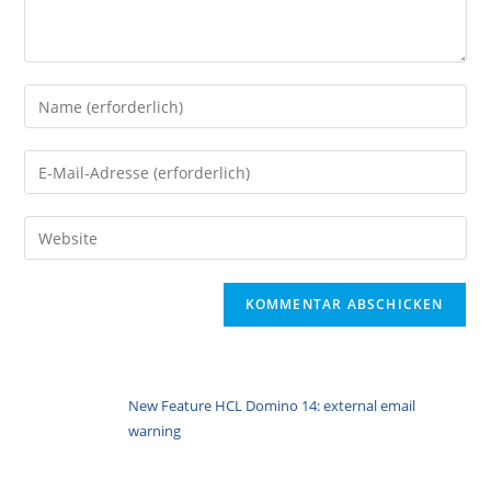
Gib
deinen
Namen
Gib
oder
deine
Benutzernamen
E-
Gib
zum
Mail-
deine
Kommentieren
Adresse
Website-
ein
zum
URL
Kommentieren
ein
ein
(optional)
New Feature HCL Domino 14: external email
warning