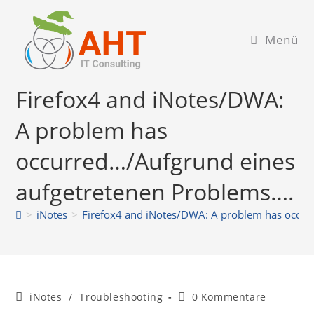
Zum
Inhalt
Menü
springen
Firefox4 and iNotes/DWA:
A problem has
occurred…/Aufgrund eines
aufgetretenen Problems….
>
iNotes
>
Firefox4 and iNotes/DWA: A problem has occur
Beitrags-
Beitrags-
iNotes
/
Troubleshooting
0 Kommentare
Kategorie:
Kommentare: