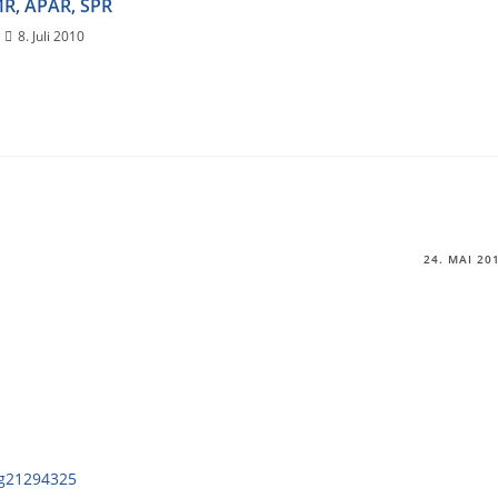
R, APAR, SPR
8. Juli 2010
24. MAI 20
wg21294325