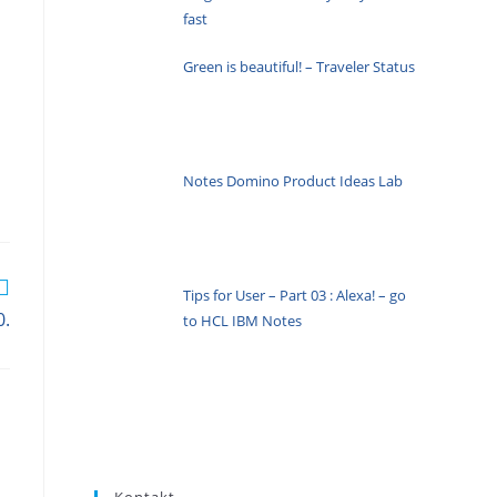
fast
Green is beautiful! – Traveler Status
Notes Domino Product Ideas Lab
Tips for User – Part 03 : Alexa! – go
0.
to HCL IBM Notes
Kontakt