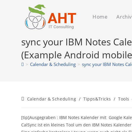
Zum
Inhalt
Home
Archi
springen
sync your IBM Notes Cale
(Example Android mobile
>
Calendar & Scheduling
>
sync your IBM Notes Cal
Beitrags-
Calendar & Scheduling
/
Tipps&Tricks
/
Tools
Kategorie:
[tip]Ausgegraben : IBM Notes Kalender mit Google Kale
CalSync ist ein kleines Tool um den IBM Notes Kalende