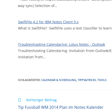
way sync) Selection of…
SwiftFile 4.2 for IBM Notes Client 9.x
What Is SwiftFile? SwiftFile uses a text classifier to lear
Troubleshooting Calendaring: Lotus Notes - Outlook
Troubleshooting Calendaring: Invitation From Outlook/E
invitation from…
SCHLAGWÖRTER
:
CALENDAR & SCHEDULING
,
TIPPS&TRICKS
,
TOOLS
Weitere
Vorheriger Beitrag
Artikel
Tip Fussball WM 2014 Plan im Notes Kalender
ansehen