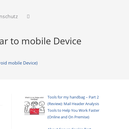
nschutz
Website-
ar to mobile Device
Suche
roid mobile Device)
umschalten
Tools for my handbag – Part 2
(Review): Mail Header Analysis
Tools to Help You Work Faster
(Online and On Premise)