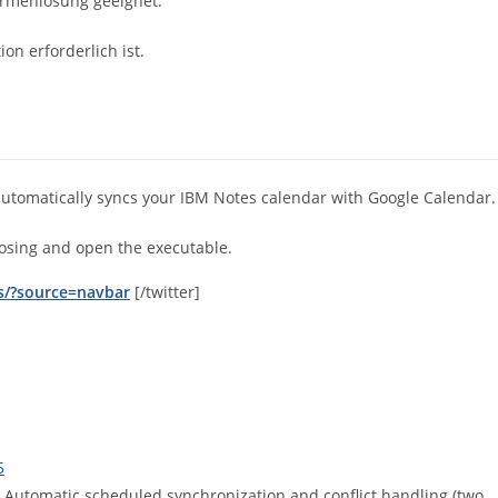
irmenlösung geeignet.
ion erforderlich ist.
d automatically syncs your IBM Notes calendar with Google Calendar.
hoosing and open the executable.
es/?source=navbar
[/twitter]
5
Automatic scheduled synchronization and conflict handling (two