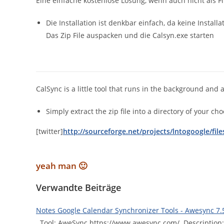
Eine einfache kostenlose Lösung, wenn auch nicht als F
Die Installation ist denkbar einfach, da keine Installat
Das Zip File auspacken und die Calsyn.exe starten
CalSync is a little tool that runs in the background an
Simply extract the zip file into a directory of your c
[twitter]
http://sourceforge.net/projects/lntogoogle/fil
yeah man 🙂
Verwandte Beiträge
Notes Google Calendar Synchronizer Tools - Awesync 7.
Tool: AweSync https://www.awesync.com/ Description: 