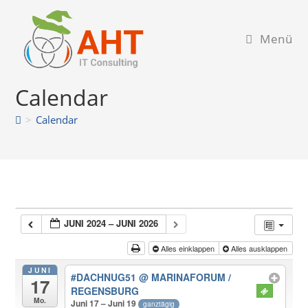
Zum
Inhalt
Menü
springen
Calendar
>
Calendar
JUNI 2024 – JUNI 2026
Alles einklappen
Alles ausklappen
JUNI
#DACHNUG51
@ MARINAFORUM /
17
REGENSBURG
Mo.
Juni 17 – Juni 19
ganztägig